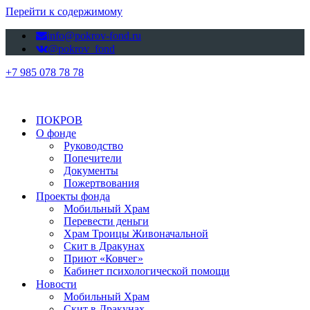
Перейти к содержимому
info@pokrov-fond.ru
@pokrov_fond
+7 985 078 78 78
ПОКРОВ
О фонде
Руководство
Попечители
Документы
Пожертвования
Проекты фонда
Мобильный Храм
Перевести деньги
Храм Троицы Живоначальной
Скит в Дракунах
Приют «Ковчег»
Кабинет психологической помощи
Новости
Мобильный Храм
Скит в Дракунах