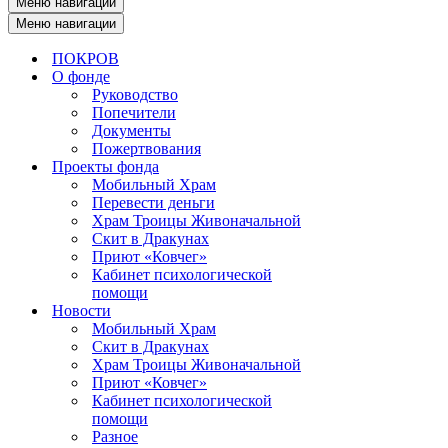
Меню навигации
Меню навигации
ПОКРОВ
О фонде
Руководство
Попечители
Документы
Пожертвования
Проекты фонда
Мобильный Храм
Перевести деньги
Храм Троицы Живоначальной
Скит в Дракунах
Приют «Ковчег»
Кабинет психологической
помощи
Новости
Мобильный Храм
Скит в Дракунах
Храм Троицы Живоначальной
Приют «Ковчег»
Кабинет психологической
помощи
Разное