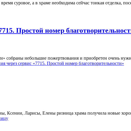
 время суровое, а в храме необходима сейчас тонкая отделка, 
7715. Простой номер благотворительност
ти» собраны небольшие пожертвования и приобретен очень нуж
я через сервис «7715. Простой номер благотворительности»
ны, Ксении, Ларисы, Елены ризница храма получила новые хоро
ницу