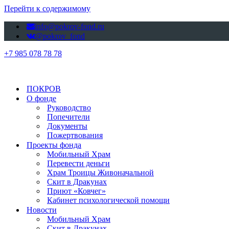
Перейти к содержимому
info@pokrov-fond.ru
@pokrov_fond
+7 985 078 78 78
ПОКРОВ
О фонде
Руководство
Попечители
Документы
Пожертвования
Проекты фонда
Мобильный Храм
Перевести деньги
Храм Троицы Живоначальной
Скит в Дракунах
Приют «Ковчег»
Кабинет психологической помощи
Новости
Мобильный Храм
Скит в Дракунах