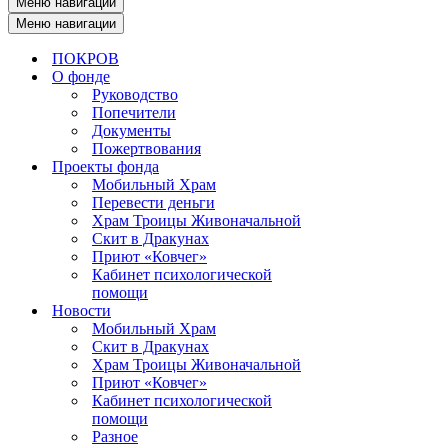
Меню навигации
Меню навигации
ПОКРОВ
О фонде
Руководство
Попечители
Документы
Пожертвования
Проекты фонда
Мобильный Храм
Перевести деньги
Храм Троицы Живоначальной
Скит в Дракунах
Приют «Ковчег»
Кабинет психологической
помощи
Новости
Мобильный Храм
Скит в Дракунах
Храм Троицы Живоначальной
Приют «Ковчег»
Кабинет психологической
помощи
Разное