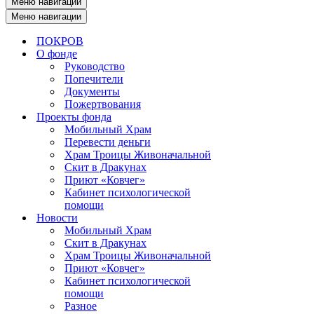
Меню навигации
Меню навигации
ПОКРОВ
О фонде
Руководство
Попечители
Документы
Пожертвования
Проекты фонда
Мобильный Храм
Перевести деньги
Храм Троицы Живоначальной
Скит в Дракунах
Приют «Ковчег»
Кабинет психологической
помощи
Новости
Мобильный Храм
Скит в Дракунах
Храм Троицы Живоначальной
Приют «Ковчег»
Кабинет психологической
помощи
Разное