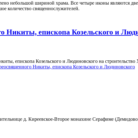
лено небольшой шириной храма. Все четыре иконы являются двер
ьшое количество священнослужителей.
го Никиты, епископа Козельского и Люд
Никиты, епископа Козельского и Людиновского на строительств
реосвященного Никиты, епископа Козельского и Людиновского
жительнице д. Киреевское-Второе монахине Серафиме (Демидов