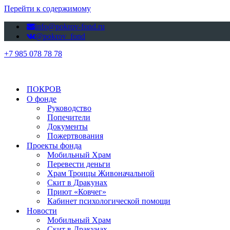
Перейти к содержимому
info@pokrov-fond.ru
@pokrov_fond
+7 985 078 78 78
ПОКРОВ
О фонде
Руководство
Попечители
Документы
Пожертвования
Проекты фонда
Мобильный Храм
Перевести деньги
Храм Троицы Живоначальной
Скит в Дракунах
Приют «Ковчег»
Кабинет психологической помощи
Новости
Мобильный Храм
Скит в Дракунах