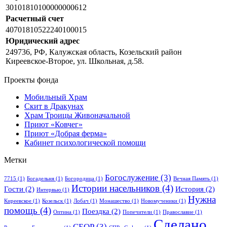
30101810100000000612
Расчетный счет
40701810522240100015
Юридический адрес
249736, РФ, Калужская область, Козельский район
Киреевское-Второе, ул. Школьная, д.58.
Проекты фонда
Мобильный Храм
Скит в Дракунах
Храм Троицы Живоначальной
Приют «Ковчег»
Приют «Добрая ферма»
Кабинет психологической помощи
Метки
Богослужение
(3)
7715
(1)
Богадельня
(1)
Богородица
(1)
Вечная Память
(1)
Истории насельников
(4)
Гости
(2)
История
(2)
Интервью
(1)
Нужна
Киреевское
(1)
Козельск
(1)
Лобач
(1)
Монашество
(1)
Новомученики
(1)
помощь
(4)
Поездка
(2)
Оптина
(1)
Попечители
(1)
Православие
(1)
Сделано
СБОР
(3)