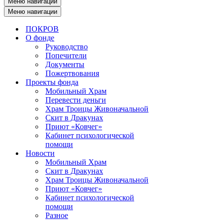
Меню навигации
Меню навигации
ПОКРОВ
О фонде
Руководство
Попечители
Документы
Пожертвования
Проекты фонда
Мобильный Храм
Перевести деньги
Храм Троицы Живоначальной
Скит в Дракунах
Приют «Ковчег»
Кабинет психологической
помощи
Новости
Мобильный Храм
Скит в Дракунах
Храм Троицы Живоначальной
Приют «Ковчег»
Кабинет психологической
помощи
Разное