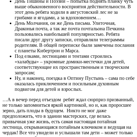
День Тишины и Поэзии – попытка поднять планку чуть
выше обыкновенного восприятия действительности. В
этот день ребята ходили в августовский лес не за
грибами и ягодами, а за вдохновением…
День Молчания, он же День письма. Улиточная,
Драконья почта, а так же почта почтальона Печкина
пользовались наибольшей популярностью. Ребята
писали друг другу записки, отправляли телеграммы
родителям. В общей переписке были замечены послания
с планеты Кибертрон и Марса.
Под елками, лестницами и тентами строились
«халабуды» – укромные домики-местечки для детей,
соответствующие их пространственным и творческим
запросам;
Ну, и наконец, поездка в Оптину Пустынь – сама по себе
оказалась приключением и посильным духовным
подвигом для детей и взрослых.
…А в вечер перед отъездом ребят ждал сюрприз призванный,
не только запомниться яркой картинкой, но и, как проросшее
зерно, дать плоды в будущем. Никто не мог даже
предположить, что в здании мастерских, где велась
привычная уже жизнь, есть самая настоящая потайная
лестница, открывающаяся потайным ключиком и ведущая на
чердак! Все что увидели и услышали там дети – может только