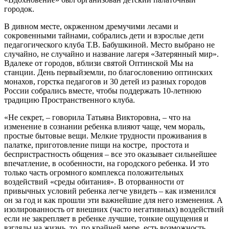
городок.
В дивном месте, окрженном дремучими лесами и
сокровенными тайнами, собрались дети и взрослые дети
педагогического клуба Т.В. Бабушкиной. Место выбрано не
случайно, не случайно и название лагеря «Затерянный мир».
Вдалеке от городов, вблизи святой Оптинской Мы на
станции. День первыйземли, по благословению оптинских
монахов, горстка педагогов и 30 детей из разных городов
России собрались вместе, чтобы поддержать 10-летнюю
традицию Пространственного клуба.
«Не секрет, – говорила Татьяна Викторовна, – что на
изменение в сознании ребенка влияют чаще, чем мораль,
простые бытовые вещи. Мелкие трудности проживания в
палатке, приготовление пищи на костре, простота и
беспристрастность общения – все это оказывает сильнейшее
впечатление, в особенности, на городского ребенка. И это
только часть огромного комплекса положительных
воздействий «среды обитания». В оторванности от
привычных условий ребенка легче увидеть – как изменился
он за год и как прошли эти важнейшие для него изменения. А
изолированность от внешних (часто негативных) воздействий
если не закрепляет в ребенке лучшие, тонкие ощущения и
взгляды на жизнь, то, по крайней мере, есть возможность