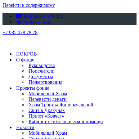
Перейти к содержимому
info@pokrov-fond.ru
@pokrov_fond
+7 985 078 78 78
ПОКРОВ
О фонде
Руководство
Попечители
Документы
Пожертвования
Проекты фонда
Мобильный Храм
Перевести деньги
Храм Троицы Живоначальной
Скит в Дракунах
Приют «Ковчег»
Кабинет психологической помощи
Новости
Мобильный Храм
Скит в Дракунах