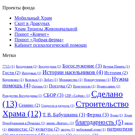
Проекты фонда
Мобильный Храм
Скит в Дракунах
Храм Троицы Живоначальной
Приют «Ковчег»
Приют «Добрая ферма»
Кабинет психологической помощи
Метки
Богослужение
(3)
7715
(1)
Богадельня
(1)
Богородица
(1)
Вечная Память
(1)
Истории насельников
(4)
Гости
(2)
История
(2)
Интервью
(1)
Нужна
Киреевское
(1)
Козельск
(1)
Лобач
(1)
Монашество
(1)
Новомученики
(1)
помощь
(4)
Поездка
(2)
Оптина
(1)
Попечители
(1)
Православие
(1)
Сделано
СБОР
(3)
Рождество Богородицы
(1)
СПР «София»
(1)
(13)
Строительство
Сенино
(2)
Старость в радость
(1)
Храма
(12)
Т. В. Бабушкина
(3)
Ферма
(3)
Храм
(1)
Храм
благодарность
(5)
Преображения в Прысках
(1)
акция «Ковчег»
(1)
икона
патриотизм
иконостас
(2)
культура
(2)
(1)
лагерь
(1)
мобильный храм
(1)