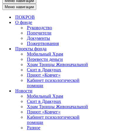
Меню навигации
Меню навигации
ПОКРОВ
О фонде
Руководство
Попечители
Документы
Пожертвования
Проекты фонда
Мобильный Храм
Перевести деньги
Храм Троицы Живоначальной
Скит в Дракунах
Приют «Ковчег»
Кабинет психологической
помощи
Новости
Мобильный Храм
Скит в Дракунах
Храм Троицы Живоначальной
Приют «Ковчег»
Кабинет психологической
помощи
Разное