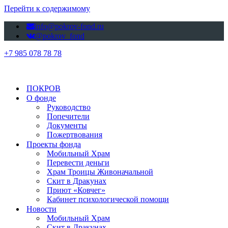
Перейти к содержимому
info@pokrov-fond.ru
@pokrov_fond
+7 985 078 78 78
ПОКРОВ
О фонде
Руководство
Попечители
Документы
Пожертвования
Проекты фонда
Мобильный Храм
Перевести деньги
Храм Троицы Живоначальной
Скит в Дракунах
Приют «Ковчег»
Кабинет психологической помощи
Новости
Мобильный Храм
Скит в Дракунах