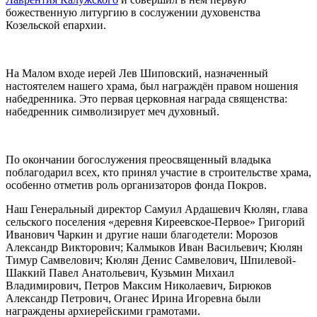
божественную литургию в сослужении духовенства
Козельской епархии.
На Малом входе иерей Лев Шиповский, назначенный
настоятелем нашего храма, был награждён правом ношения
набедренника. Это первая церковная награда священства:
набедренник символизирует меч духовный.
По окончании богослужения преосвященный владыка
поблагодарил всех, кто принял участие в строительстве храма,
особенно отметив роль организаторов фонда Покров.
Наш Генеральный директор Самуил Ардашевич Кюлян, глава
сельского поселения «деревня Киреевское-Первое» Григорий
Иванович Чаркин и другие наши благодетели: Морозов
Александр Викторович; Калмыков Иван Васильевич; Кюлян
Тимур Самвелович; Кюлян Денис Самвелович, Шпилевой-
Шаккий Павел Анатольевич, Кузьмин Михаил
Владимирович, Петров Максим Николаевич, Бирюков
Александр Петрович, Оганес Ирина Игоревна были
награждены архиерейскими грамотами.